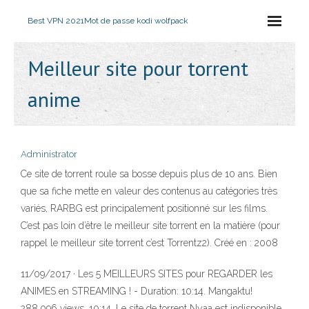
Best VPN 2021
Mot de passe kodi wolfpack
Meilleur site pour torrent
anime
Administrator
Ce site de torrent roule sa bosse depuis plus de 10 ans. Bien
que sa fiche mette en valeur des contenus au catégories très
variés, RARBG est principalement positionné sur les films.
C’est pas loin d’être le meilleur site torrent en la matière (pour
rappel le meilleur site torrent c’est Torrentz2). Créé en : 2008
11/09/2017 · Les 5 MEILLEURS SITES pour REGARDER les
ANIMES en STREAMING ! - Duration: 10:14. Mangaktu!
288,096 views. 10:14. Le site de torrent Nyaa est indisponible.